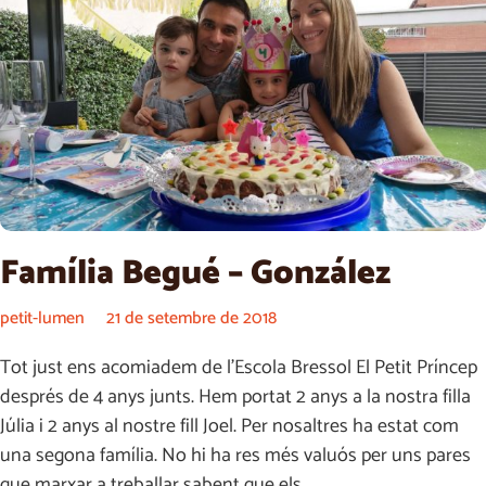
Família Begué – González
petit-lumen
21 de setembre de 2018
Tot just ens acomiadem de l’Escola Bressol El Petit Príncep
després de 4 anys junts. Hem portat 2 anys a la nostra filla
Júlia i 2 anys al nostre fill Joel. Per nosaltres ha estat com
una segona família. No hi ha res més valuós per uns pares
que marxar a treballar sabent que els…