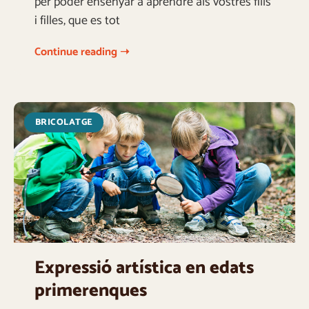
per poder ensenyar a aprendre als vostres fills
i filles, que es tot
Continue reading ➝
BRICOLATGE
Expressió artística en edats
primerenques