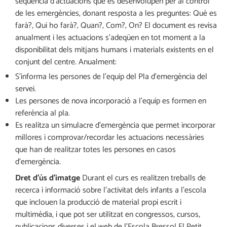
seqüència d’actuacions que es desenvolupen per al control
de les emergències, donant resposta a les preguntes: Què es
farà?, Qui ho farà?, Quan?, Com?, On? El document es revisa
anualment i les actuacions s’adeqüen en tot moment a la
disponibilitat dels mitjans humans i materials existents en el
conjunt del centre. Anualment:
S’informa les persones de l’equip del Pla d’emergència del
servei.
Les persones de nova incorporació a l’equip es formen en
referència al pla.
Es realitza un simulacre d’emergència que permet incorporar
millores i comprovar/recordar les actuacions necessàries
que han de realitzar totes les persones en casos
d’emergència.
Dret d’ús d’imatge
Durant el curs es realitzen treballs de
recerca i informació sobre l’activitat dels infants a l’escola
que inclouen la producció de material propi escrit i
multimèdia, i que pot ser utilitzat en congressos, cursos,
publicacions diverses i el web de l’Escola Bressol El Petit