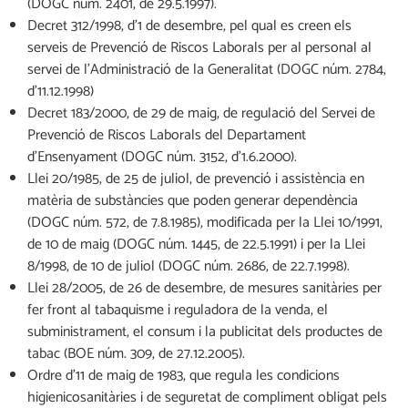
(DOGC núm. 2401, de 29.5.1997).
Decret 312/1998, d’1 de desembre, pel qual es creen els
serveis de Prevenció de Riscos Laborals per al personal al
servei de l’Administració de la Generalitat (DOGC núm. 2784,
d’11.12.1998)
Decret 183/2000, de 29 de maig, de regulació del Servei de
Prevenció de Riscos Laborals del Departament
d’Ensenyament (DOGC núm. 3152, d’1.6.2000).
Llei 20/1985, de 25 de juliol, de prevenció i assistència en
matèria de substàncies que poden generar dependència
(DOGC núm. 572, de 7.8.1985), modificada per la Llei 10/1991,
de 10 de maig (DOGC núm. 1445, de 22.5.1991) i per la Llei
8/1998, de 10 de juliol (DOGC núm. 2686, de 22.7.1998).
Llei 28/2005, de 26 de desembre, de mesures sanitàries per
fer front al tabaquisme i reguladora de la venda, el
subministrament, el consum i la publicitat dels productes de
tabac (BOE núm. 309, de 27.12.2005).
Ordre d’11 de maig de 1983, que regula les condicions
higienicosanitàries i de seguretat de compliment obligat pels