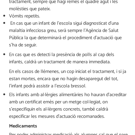
tractament, sempre que hagi remès el quadre agut i les
molèsties que pateix.
Vòmits repetits.
En cas que un infant de l’escola sigui diagnosticat d’una
malaltia infecciosa greu, serà sempre l’Agència de Salut
Pública la que determinarà el procediment d’actuació que
s’ha de seguir.
En cas que es detecti la presència de polls al cap dels
infants, caldrà un tractament de manera immediata.
En els casos de llémenes, un cop iniciat el tractament, i si ja
estan mortes, encara que no hagin desaparegut del tot,
l’infant podrà assistir a l’escola bressol.
Els infants amb al·lèrgies alimentàries ho hauran d’acreditar
amb un certificat emès per un metge col·legiat, on
s’especifiquin els al·lèrgens concrets, també caldrà
especificar les mesures d’actuació recomanades.
Medicaments
Per poder administrar medicació als alumnes cal que el pare,