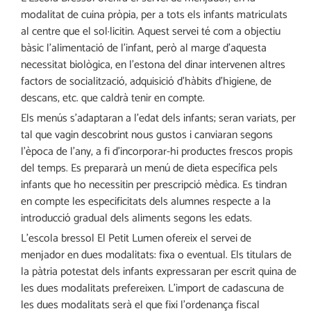
modalitat de cuina pròpia, per a tots els infants matriculats
al centre que el sol·licitin. Aquest servei té com a objectiu
bàsic l’alimentació de l’infant, però al marge d’aquesta
necessitat biològica, en l’estona del dinar intervenen altres
factors de socialització, adquisició d’hàbits d’higiene, de
descans, etc. que caldrà tenir en compte.
Els menús s’adaptaran a l’edat dels infants; seran variats, per
tal que vagin descobrint nous gustos i canviaran segons
l’època de l’any, a fi d’incorporar-hi productes frescos propis
del temps. Es prepararà un menú de dieta específica pels
infants que ho necessitin per prescripció mèdica. Es tindran
en compte les especificitats dels alumnes respecte a la
introducció gradual dels aliments segons les edats.
L’escola bressol El Petit Lumen ofereix el servei de
menjador en dues modalitats: fixa o eventual. Els titulars de
la pàtria potestat dels infants expressaran per escrit quina de
les dues modalitats prefereixen. L’import de cadascuna de
les dues modalitats serà el que fixi l’ordenança fiscal