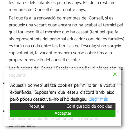
les mares dels infants és per dos anys. Els de la resta de
membres del Consell és per quatre anys.
Pel que fa a la renovació de membres del Consell, si es
produeix una vacant quan encara no ha acabat el termini pel
qual fou escollit el membre que ha cessat (tant pel que fa
als representants del personal educador com de les famílies)
es farà una crida entre les famílies de l’escola; si no sorgeix
cap voluntari, la vacant romandrà sense cobrir fins a la
propera renovació del consell escolar.
Les funcions del Consell Escolar en una llar d’infants són les
següents:
Conèixer, analitzar i valorar els documents marc de l’escola:
Aquest lloc web utilitza cookies per millorar la vostra
el Projecte educatiu de centre (PEC), les Normes
experiència. Suposarem que esteu d'acord amb això,
d’organització i funcionament del centre i la Carta de
però podeu desactivar-ho si ho desitgeu.
Llegir Més
compromís educatiu.
Rebutjar
Configuració de cookies
Conèixer i valorar la programació general del centre per al
Acceptar
curs escolar o pla de treball anual i la memòria
corresponent.