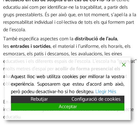
educatiu així com per identificar-ne la traçabilitat, a partir dels
grups preestablerts. És per això que, en tot moment, s’apel·la a la
responsabilitat individual i col·lectiva de tots els qui formem part
de l’escola.
També especifica aspectes com la
distribució de l’aula
,
les
entrades i sortides
, el material i l’uniforme, els horaris, els
esmorzars, els patis i descansos, les avaluacions, les eines
educatives i els diferents espais de l’escola. L’escola ha “guanyat”
molts metres d’espai per
acollir de forma presencial els
alumnes
, complint amb l’aforament i distàncies de seguretat
Aquest lloc web utilitza cookies per millorar la vostra
obligatoris.
experiència. Suposarem que esteu d'acord amb això,
però podeu desactivar-ho si ho desitgeu.
Llegir Més
Rebutjar
Configuració de cookies
En aquest pla també es contempla l’atenció a les famílies,
Acceptar
incloses les nouvingudes i les interessades en el nostre projecte
educatiu.
Podeu consultar el Pla de contingència de l’escola El Petit