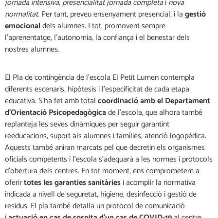
jornada intensiva
,
presencialitat
jornada completa
i
nova
normalitat
. Per tant, preveu ensenyament presencial, i la
gestió
emocional
dels alumnes. I tot, promovent sempre
l’aprenentatge, l’autonomia, la confiança i el benestar dels
nostres alumnes.
El Pla de contingència de l’escola El Petit Lumen contempla
diferents escenaris, hipòtesis i l’especificitat de cada etapa
educativa. S’ha fet amb total
coordinació amb el Departament
d’Orientació Psicopedagògica
de l’escola, que alhora també
replanteja les seves dinàmiques per seguir garantint
reeducacions, suport als alumnes i famílies, atenció logopèdica.
Aquests també aniran marcats pel que decretin els organismes
oficials competents i l’escola s’adequarà a les normes i protocols
d’obertura dels centres. En tot moment, ens comprometem a
oferir
totes les garanties sanitàries
i acomplir la normativa
indicada a nivell de seguretat, higiene, desinfecció i gestió de
residus. El pla també detalla un protocol de comunicació
i
actuació en cas de sospita d’un cas de COVID-19
al centre