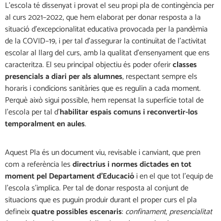
L’escola té dissenyat i provat el seu propi pla de contingència per
al curs 2021–2022, que hem elaborat per donar resposta a la
situació d’excepcionalitat educativa provocada per la pandèmia
de la COVID–19, i per tal d’assegurar la continuïtat de l’activitat
escolar al llarg del curs, amb la qualitat d’ensenyament que ens
caracteritza. El seu principal objectiu és poder oferir
classes
presencials a diari per als alumnes
, respectant sempre els
horaris i condicions sanitàries que es regulin a cada moment.
Perquè això sigui possible, hem repensat la superfície total de
l’escola per tal d’
habilitar espais comuns i reconvertir-los
temporalment en aules
.
Aquest Pla és un document viu, revisable i canviant, que pren
com a referència les
directrius i normes dictades en tot
moment pel Departament d’Educació
i en el que tot l’equip de
l’escola s’implica. Per tal de donar resposta al conjunt de
situacions que es puguin produir durant el proper curs el pla
defineix
quatre possibles escenaris
:
confinament
,
presencialitat