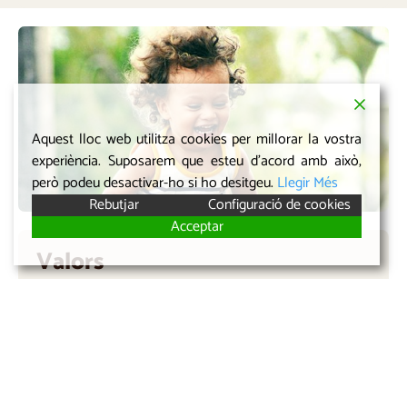
Aquest lloc web utilitza cookies per millorar la vostra
experiència. Suposarem que esteu d'acord amb això,
però podeu desactivar-ho si ho desitgeu.
Llegir Més
Rebutjar
Configuració de cookies
Acceptar
Valors
El nostre currículum inclou pràctiques que ofereixen
enfocaments pràctics per fomentar els valors que el teu
fill i filla necessitaràn a l’escola bressol i més enllà:
Autoestima