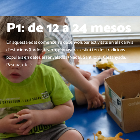
P1: de 12 a 24 mesos
En aquesta edat comencen a desenvolupar activitats en els canvis
d’estacions (tardor, hivern, primavera i estiu) i en les tradicions
populars en dates assenyalades (Nadal, Sant Jordi, Castanyada,
Pasqua, etc..).