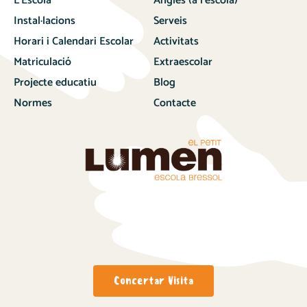
L’Escola
Anglès (a l’escola)
Instal·lacions
Serveis
Horari i Calendari Escolar
Activitats
Matriculació
Extraescolar
Projecte educatiu
Blog
Normes
Contacte
Concertar Visita