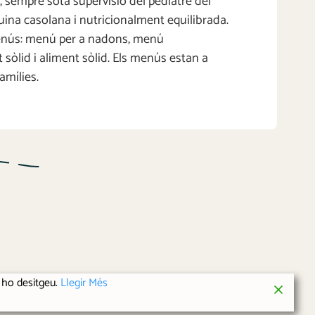
 sempre sota supervisió del pediatre del
cuina casolana i nutricionalment equilibrada.
menús: menú per a nadons, menú
t sòlid i aliment sòlid. Els menús estan a
amílies.
i ho desitgeu.
Llegir Més