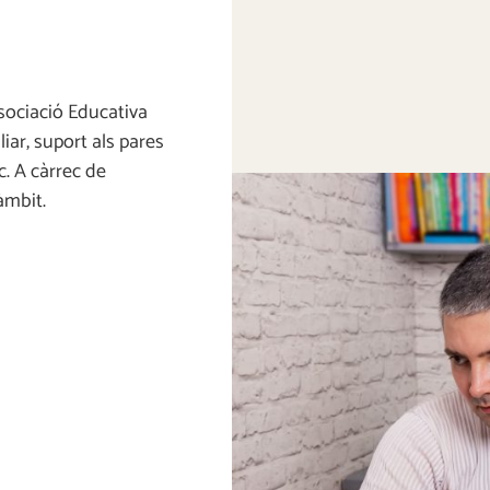
ssociació Educativa
iar, suport als pares
c. A càrrec de
àmbit.