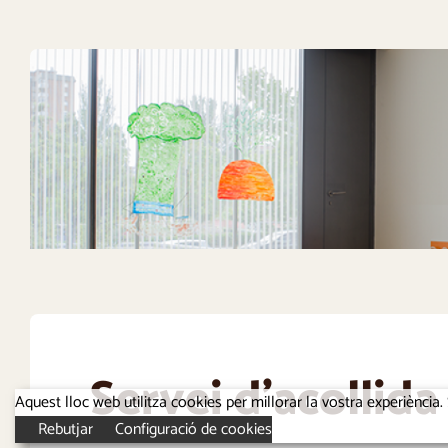
Servei d'acollida
Aquest lloc web utilitza cookies per millorar la vostra experiènc
Rebutjar
Configuració de cookies