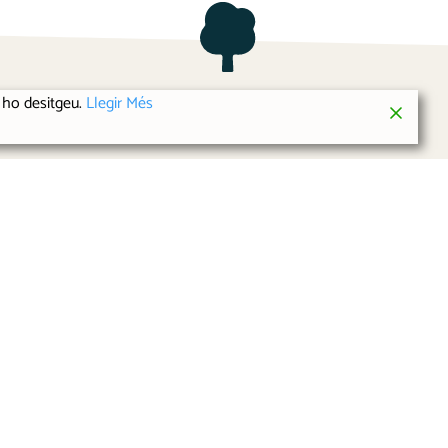
i ho desitgeu.
Llegir Més
a
Concertar Visita
na
 map
+34) 937 33 40 96
petitlumen.es
Català
Política de privacitat