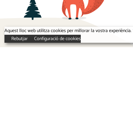
Aquest lloc web utilitza cookies per millorar la vostra experiènc
Rebutjar
Configuració de cookies
Inici
Metodologia
L’Escola
Anglès (a l’escola)
Instal·lacions
Serveis
Horari i Calendari Escolar
Activitats
Matriculació
Extraescolar
Projecte educatiu
Blog
Normes
Contacte
© 2024 Escola Bressol El Petit Lumen