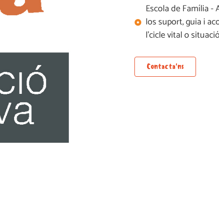
Escola de Família - 
los suport, guia i 
l'cicle vital o situa
Contacta'ns