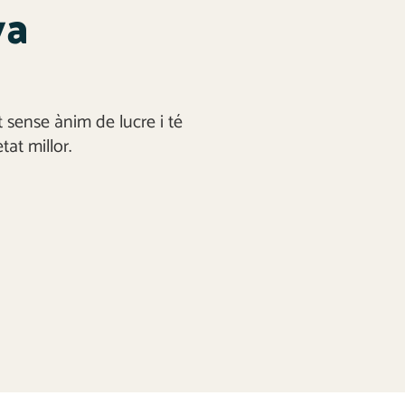
va
 sense ànim de lucre i té
at millor.