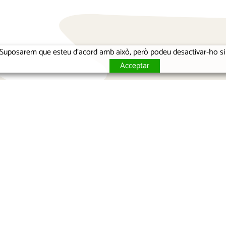
ia. Suposarem que esteu d'acord amb això, però podeu desactivar-ho s
Acceptar
Terrass
Barcelo
Google
Phone:
(
hola@el